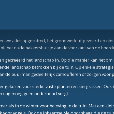
ben we alles opgeruimd, het grondwerk uitgevoerd en ni
ij het oude bakkershuisje aan de voorkant van de boerderij
jnen gecreëerd het landschap in. Op die manier kan het om
de landschap betrokken bij de tuin. Op enkele strategisc
van de buurman gedeeltelijk camoufleren of zorgen voor p
 gekozen voor sterke vaste planten en siergrassen. Ook i
en nagenoeg geen onderhoud vergt.
er als in de winter voor beleving in de tuin. Met een kle
k voor vogels. Ook de inheemse Meidoornhaag die de tuin 