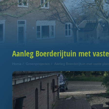
Aanleg Boerderijtuin met vaste
Home
Groenprojecten
Aanleg Boerderijtuin met vaste pla