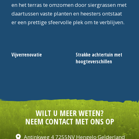
en het terras te omzomen door siergrassen met
daartussen vaste planten en heesters ontstaat
er een prettige sfeervolle plek om te verblijven.
Vijverrenovatie
Strakke achtertuin met
hoogteverschillen
WILT U MEER WETEN?
NEEM CONTACT MET ONS OP
location_on
Antinkweg 4 7255NV Hengelo Gelderland