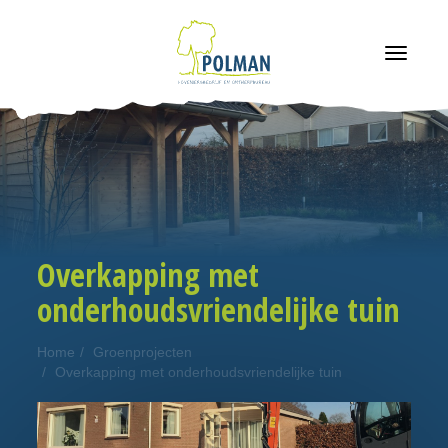
navigatie
Overkapping met
onderhoudsvriendelijke tuin
Home
Groenprojecten
Overkapping met onderhoudsvriendelijke tuin