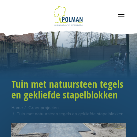
navigatie
Tuin met natuursteen tegels
en gekliefde stapelblokken
Home
Groenprojecten
Tuin met natuursteen tegels en gekliefde stapelblokken