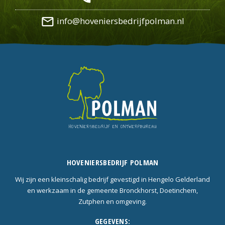
mail_outline
info@hoveniersbedrijfpolman.nl
HOVENIERSBEDRIJF POLMAN
Wij zijn een kleinschalig bedrijf gevestigd in Hengelo Gelderland
en werkzaam in de gemeente Bronckhorst, Doetinchem,
Zutphen en omgeving.
GEGEVENS: