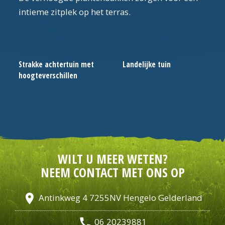
intieme zitplek op het terras.
Strakke achtertuin met
Landelijke tuin
hoogteverschillen
WILT U MEER WETEN?
NEEM CONTACT MET ONS OP
location_on
Antinkweg 4 7255NV Hengelo Gelderland
call
06 20239881