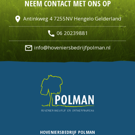
NEEM CONTACT MET ONS OP
location_on
Antinkweg 4 7255NV Hengelo Gelderland
call
06 20239881
mail_outline
info@hoveniersbedrijfpolman.nl
HOVENIERSBEDRIJF POLMAN