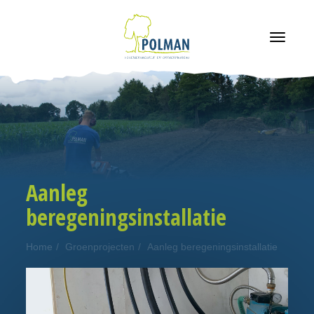
navigatie
Aanleg
beregeningsinstallatie
Home
Groenprojecten
Aanleg beregeningsinstallatie